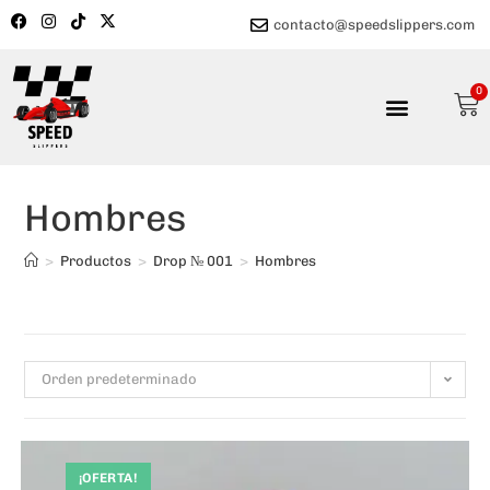
contacto@speedslippers.com
0
Hombres
>
Productos
>
Drop № 001
>
Hombres
Orden predeterminado
¡OFERTA!