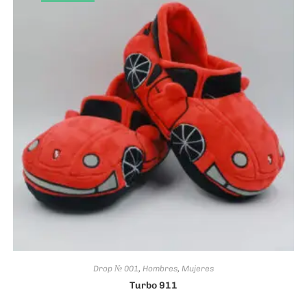
Drop № 001
,
Hombres
,
Mujeres
Turbo 911