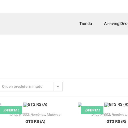
Tienda
Arriving Dro
Orden predeterminado
¡OFERTA!
¡OFERTA!
Drop Nº002
,
Hombres
,
Mujeres
Drop Nº002
,
Hombres
,
GT3 RS (A)
GT3 RS (R)