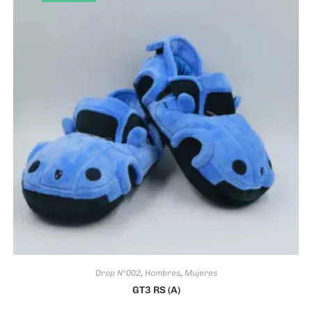
Drop Nº002
,
Hombres
,
Mujeres
GT3 RS (A)