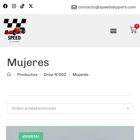
contacto@speedslippers.com
0
Mujeres
>
Productos
>
Drop Nº002
>
Mujeres
Orden predeterminado
¡OFERTA!