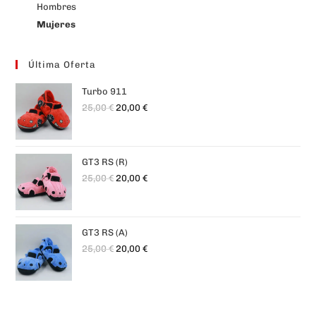
Hombres
Mujeres
Última Oferta
Turbo 911
25,00
€
20,00
€
GT3 RS (R)
25,00
€
20,00
€
GT3 RS (A)
25,00
€
20,00
€