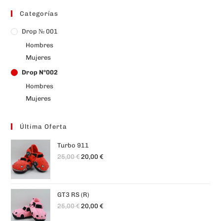
Categorías
Drop № 001
Hombres
Mujeres
Drop Nº002
Hombres
Mujeres
Última Oferta
Turbo 911
25,00
€
20,00
€
GT3 RS (R)
25,00
€
20,00
€