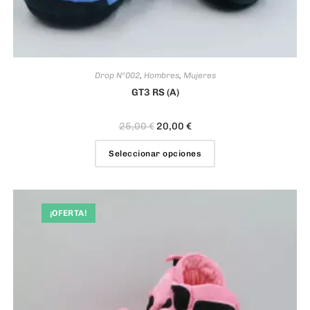
Drop Nº002
,
Hombres
,
Mujeres
GT3 RS (A)
25,00
€
20,00
€
Seleccionar opciones
¡OFERTA!