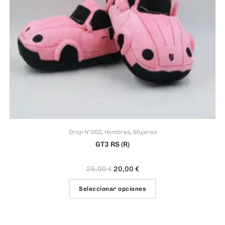
Drop Nº002
,
Hombres
,
Mujeres
GT3 RS (R)
25,00
€
20,00
€
Seleccionar opciones